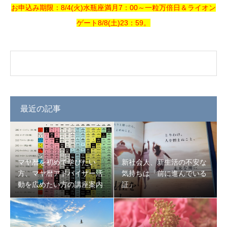
お申込み期限：8/4(火)水瓶座満月7：00～一粒万倍日＆ライオン
ゲート8/8(土)23：59。
最近の記事
マヤ暦を初めて学びたい
新社会人、新生活の不安な
方、マヤ暦アドバイザー活
気持ちは「前に進んでいる
動を広めたい方の講座案内
証」