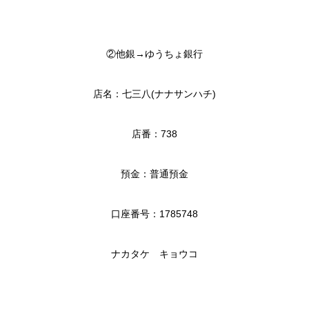
②他銀→ゆうちょ銀行
店名：七三八(ナナサンハチ)
店番：738
預金：普通預金
口座番号：1785748
ナカタケ キョウコ