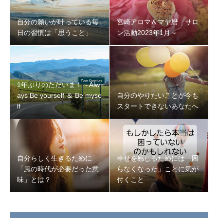
自分の願いが叶っている毎
宮崎アロマ＆マヤ暦 サロ
日の習慣は「思うこと」
ン活動2023年1月～
1年ぶりのただいま！～Alw
ays Be yourself ＆ Be myse
自分のやりたいことが今も
lf
スタートできないあなたへ
自分らしく生きるために
幸せを感じるためには「困
「風の時代が必要だった意
らなくなった」ことに気が
味」とは？
付くこと