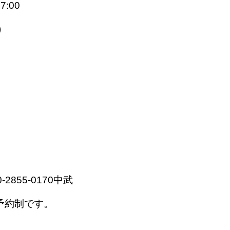
:00
)
855-0170中武
予約制です。