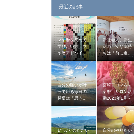
最近の記事
マヤ暦を初めて
新社会人、新生
学びたい方、マ
活の不安な気持
ヤ暦アドバイザ
ちは「前に進ん
ー活動を広めた
でいる証」
い方の講座案内
自分の願いが叶
宮崎アロマ＆マ
っている毎日の
ヤ暦 サロン活
習慣は「思うこ
動2023年1月～
と」
1年ぶりのただい
自分のやりたい